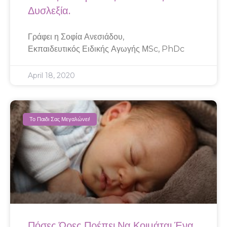
Δυσλεξία.
Γράφει η Σοφία Ανεσιάδου,
Εκπαιδευτικός Ειδικής Αγωγής ΜSc, PhDc
April 18, 2020
Το Παιδι Σας Μεγαλώνει!
Πόσες Ώρες Πρέπει Να Κοιμάται Ένα