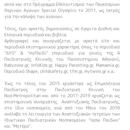
αλλά και στο Πρόγραμμα Εθελοντισμού των Παγκόσμιων
Θερινών Αγώνων Special Olympics το 2011, ως Ιατρός
για την κάλυψη των αγώνων.
Τέλος, έχει αρκετές δημοσιεύσεις σε έγκριτα Διεθνή και
Ελληνικά περιοδικά και βιβλία.
Αρθογραφεί και συνεργάζεται με αρκετά site και
περιοδικά επιστημονικού χαρακτήρα, όπως το περιοδικό
“ΔΥΟ” & “myΠαιδί” (περιοδικό για γονείς της Ά
Παιδιατρικής Κλινικής του Πανεπιστημίου Αθηνών),
Babyzone.gr, InfoKids.gr, Happy Parenting.gr, Mamamia.gr,
Περιοδικό Shape, childsafety.gr, tfm.gr, mytwins.gr κ.α.
Έως το τέλος του 2015 εργάστηκε ως Επιμελήτρια
Παιδίατρος στην Παιδιατρική Κλινική του
Νοσ.Metropolitan και
από το 2017-2019 εργάζεται ως
επιστημονική συνεργάτης Αναπτυξιακής Παιδιατρικής,
στο ίδιο νοσοκομείο,
ενώ από τον Μάιο του 2018
ανέλαβε τη λειτουργία των Αναπτυξιακών Ιατρείων των
Ιδιωτικών Παιδιατρικών Νοσοκομείων “Ιασώ Παίδων”
και “Μητέρα”.