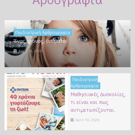
Παιδιατρική Αρθρογραφία
Ένας χρόνος, θαύματα!
April 18, 2020
Παιδιατρική
Αρθρογραφία
Μαθησιακές Δυσκολίες,
τι είναι και πως
αντιμετωπίζονται.
April 18, 2020