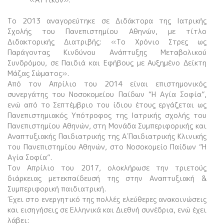
Το 2013 αναγορεύτηκε σε Διδάκτορα της Ιατρικής
Σχολής του Πανεπιστημίου Αθηνών, με τίτλο
Διδακτορικής Διατριβής: «Το Χρόνιο Στρες ως
Παράγοντας Κινδύνου Ανάπτυξης Μεταβολικού
Συνδρόμου, σε Παιδιά και Εφήβους με Αυξημένο Δείκτη
Μάζας Σώματος».
Από τον Απρίλιο του 2014 είναι επιστημονικός
συνεργάτης του Νοσοκομείου Παίδων “Η Αγία Σοφία”,
ενώ από το Σεπτέμβριο του ίδιου έτους εργάζεται ως
Πανεπιστημιακός Υπότροφος της Ιατρικής σχολής του
Πανεπιστημίου Αθηνών, στη Μονάδα Συμπεριφορικής και
Αναπτυξιακής Παιδιατρικής της Α΄Παιδιατρικής Κλινικής
του Πανεπιστημίου Αθηνών, στο Νοσοκομείο Παίδων “Η
Αγία Σοφία”.
Τον Απρίλιο του 2017, ολοκλήρωσε την τριετούς
διάρκειας μετεκπαίδευσή της στην Αναπτυξιακή &
Συμπεριφορική παιδιατρική.
Έχει στο ενεργητικό της πολλές ελεύθερες ανακοινώσεις
και εισηγήσεις σε Ελληνικά και Διεθνή συνέδρια, ενώ έχει
λάβει: