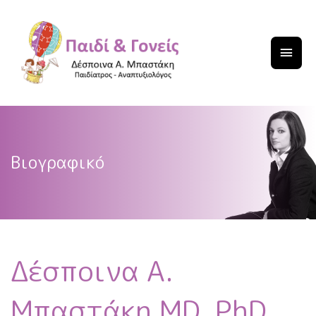
Βιογραφικό
Δέσποινα Α.
Μπαστάκη MD, PhD