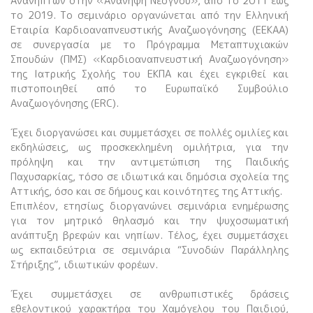
Ανανηπτών στην «Ανάνηψη Νεογνού», από το 2011 έως
το 2019. Το σεμινάριο οργανώνεται από την Ελληνική
Εταιρία Καρδιοαναπνευστικής Αναζωογόνησης (ΕΕΚΑΑ)
σε συνεργασία με το Πρόγραμμα Μεταπτυχιακών
Σπουδών (ΠΜΣ) «Καρδιοαναπνευστική Αναζωογόνηση»
της Ιατρικής Σχολής του ΕΚΠΑ και έχει εγκριθεί και
πιστοποιηθεί από το Ευρωπαϊκό Συμβούλιο
Αναζωογόνησης (ERC).
Έχει διοργανώσει και συμμετάσχει σε πολλές ομιλίες και
εκδηλώσεις, ως προσκεκλημένη ομιλήτρια, για την
πρόληψη και την αντιμετώπιση της Παιδικής
Παχυσαρκίας, τόσο σε ιδιωτικά και δημόσια σχολεία της
Αττικής, όσο και σε δήμους και κοινότητες της Αττικής.
Επιπλέον, ετησίως διοργανώνει σεμινάρια ενημέρωσης
για τον μητρικό θηλασμό και την ψυχοσωματική
ανάπτυξη βρεφών και νηπίων. Τέλος, έχει συμμετάσχει
ως εκπαιδεύτρια σε σεμινάρια “Συνοδών Παράλληλης
Στήριξης”, ιδιωτικών φορέων.
Έχει συμμετάσχει σε ανθρωπιστικές δράσεις
εθελοντικού χαρακτήρα του Χαμόγελου του Παιδιού,