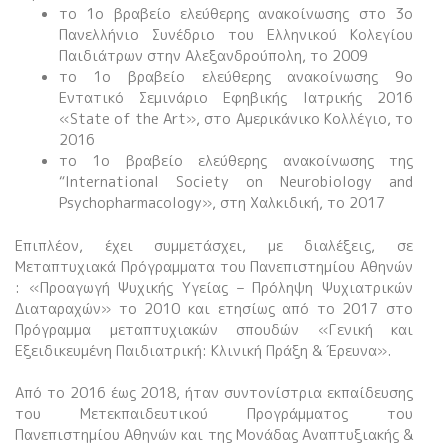
το 1ο βραβείο ελεύθερης ανακοίνωσης στο 3ο
Πανελλήνιο Συνέδριο του Ελληνικού Κολεγίου
Παιδιάτρων στην Αλεξανδρούπολη, το 2009
το 1ο βραβείο ελεύθερης ανακοίνωσης 9ο
Εντατικό Σεμινάριο Εφηβικής Ιατρικής 2016
«State of the Art», στο Αμερικάνικο Κολλέγιο, το
2016
το 1ο βραβείο ελεύθερης ανακοίνωσης της
“International Society on Neurobiology and
Psychopharmacology», στη Χαλκιδική, το 2017
Επιπλέον, έχει συμμετάσχει, με διαλέξεις, σε
Μεταπτυχιακά Πρόγραμματα του Πανεπιστημίου Αθηνών
: «Προαγωγή Ψυχικής Υγείας – Πρόληψη Ψυχιατρικών
Διαταραχών» το 2010 και ετησίως από το 2017 στο
Πρόγραμμα μεταπτυχιακών σπουδών «Γενική και
Εξειδικευμένη Παιδιατρική: Κλινική Πράξη & Έρευνα».
Από το 2016 έως 2018, ήταν συντονίστρια εκπαίδευσης
του Μετεκπαιδευτικού Προγράμματος του
Πανεπιστημίου Αθηνών και της Μονάδας Αναπτυξιακής &