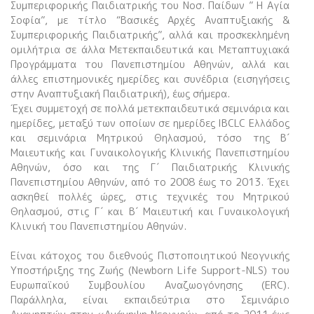
Συμπεριφορικής Παιδιατρικής του Νοσ. Παίδων ” Η Αγία
Σοφία”, με τίτλο “Βασικές Αρχές Αναπτυξιακής &
Συμπεριφορικής Παιδιατρικής”, αλλά και προσκεκλημένη
ομιλήτρια σε άλλα Μετεκπαιδευτικά και Μεταπτυχιακά
Προγράμματα του Πανεπιστημίου Αθηνών, αλλά και
άλλες επιστημονικές ημερίδες και συνέδρια (εισηγήσεις
στην Αναπτυξιακή Παιδιατρική), έως σήμερα.
Έχει συμμετοχή σε πολλά μετεκπαιδευτικά σεμινάρια και
ημερίδες, μεταξύ των οποίων σε ημερίδες IBCLC Ελλάδος
και σεμινάρια Μητρικού Θηλασμού, τόσο της Β΄
Μαιευτικής και Γυναικολογικής Κλινικής Πανεπιστημίου
Αθηνών, όσο και της Γ΄ Παιδιατρικής Κλινικής
Πανεπιστημίου Αθηνών, από το 2008 έως το 2013. Έχει
ασκηθεί πολλές ώρες, στις τεχνικές του Μητρικού
Θηλασμού, στις Γ΄ και Β΄ Μαιευτική και Γυναικολογική
Κλινική του Πανεπιστημίου Αθηνών.
Είναι κάτοχος του διεθνούς Πιστοποιητικού Νεογνικής
Υποστήριξης της Ζωής (Newborn Life Support-NLS) του
Ευρωπαϊκού Συμβουλίου Αναζωογόνησης (ERC).
Παράλληλα, είναι εκπαιδεύτρια στο Σεμινάριο