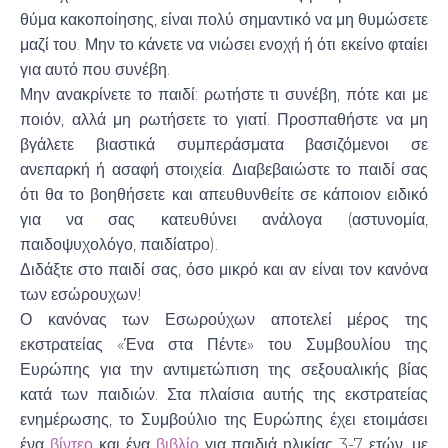
θύμα κακοποίησης, είναι πολύ σημαντικό να μη θυμώσετε
μαζί του. Μην το κάνετε να νιώσει ενοχή ή ότι εκείνο φταίει
για αυτό που συνέβη.
Μην ανακρίνετε το παιδί: ρωτήστε τι συνέβη, πότε και με
ποιόν, αλλά μη ρωτήσετε το γιατί. Προσπαθήστε να μη
βγάλετε βιαστικά συμπεράσματα βασιζόμενοι σε
ανεπαρκή ή ασαφή στοιχεία. Διαβεβαιώστε το παιδί σας
ότι θα το βοηθήσετε και απευθυνθείτε σε κάποιον ειδικό
για να σας κατευθύνει ανάλογα (αστυνομία,
παιδοψυχολόγο, παιδίατρο).
Διδάξτε στο παιδί σας, όσο μικρό και αν είναι τον κανόνα
των εσώρουχων!
Ο κανόνας των Εσωρούχων αποτελεί μέρος της
εκστρατείας «Ένα στα Πέντε» του Συμβουλίου της
Ευρώπης για την αντιμετώπιση της σεξουαλικής βίας
κατά των παιδιών. Στα πλαίσια αυτής της εκστρατείας
ενημέρωσης, το Συμβούλιο της Ευρώπης έχει ετοιμάσει
ένα
βίντεο
και ένα
βιβλίο
για παιδιά ηλικίας 3-7 ετών, με