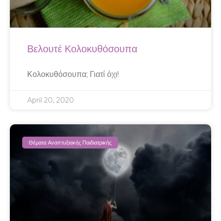
Βελουτέ Κολοκυθόσουπα
Κολοκυθόσουπα; Γιατί όχι!
April 20, 2020
Θέματα Αναπτυξιακής Παιδιατρικής