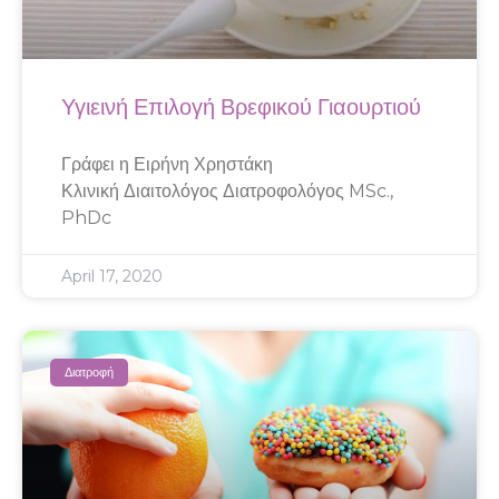
Υγιεινή Επιλογή Βρεφικού Γιαουρτιού
Γράφει η Ειρήνη Χρηστάκη
Κλινική Διαιτολόγος Διατροφολόγος MSc.,
PhDc
April 17, 2020
Διατροφή