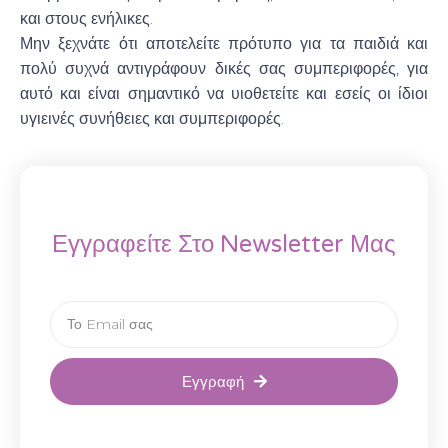
και στους ενήλικες.
Μην ξεχνάτε ότι αποτελείτε πρότυπο για τα παιδιά και
πολύ συχνά αντιγράφουν δικές σας συμπεριφορές, για
αυτό και είναι σημαντικό να υιοθετείτε και εσείς οι ίδιοι
υγιεινές συνήθειες και συμπεριφορές.
Εγγραφείτε Στο Newsletter Μας
Εγγραφή